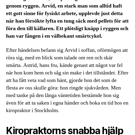
genom ryggen. Arvid, en stark man som alltid haft
ett gott sinne för fysiskt arbete, upplevde just detta
när han försökte lyfta en tung säck med pellets för att
föra den till källaren. Ett plötsligt knäpp i ryggen och
han var fången i en välbekant smärtcykel.
Efter händelsen befann sig Arvid i soffan, oförmögen att
röra sig, med en blick som talade om ren och skär
smärta. Astrid, hans fru, kände genast att något var fel
när hon kom hem och såg sin make i det tillståndet. Efter
att ha fått veta vad som hänt, gjorde hon det som de
flesta av oss skulle göra: hon ringde sjukvården. Men
med tanke på den långa väntetiden bestämde hon sig
även för att ta saken i egna händer och boka en tid hos en
kiropraktor i Stockholm.
Kiropraktorns snabba hjälp