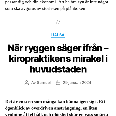
passar dig och din ekonomi. Att ha bra syn är inte något
som ska avgöras av storleken på plånboken!
Kategorier
HÄLSA
När ryggen säger ifrån –
kiropraktikens mirakel i
huvudstaden
Av
Samuel
29 januari 2024
Inläggsförfattare
Inläggsdatum
Det är en scen som många kan känna igen sig i. Ett
ögonblick av överdriven ansträngning, en liten
vridning åt fel håll, och plötsligt skär en vass smärta