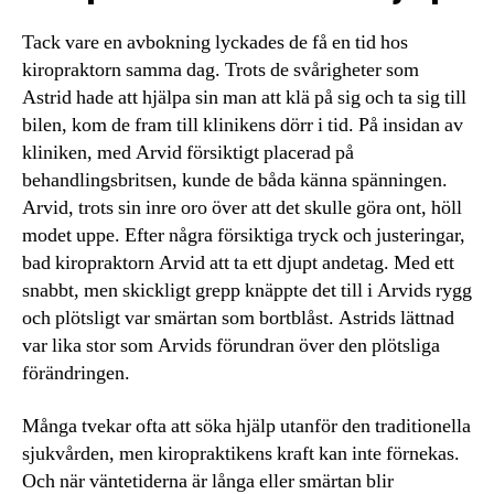
Tack vare en avbokning lyckades de få en tid hos
kiropraktorn samma dag. Trots de svårigheter som
Astrid hade att hjälpa sin man att klä på sig och ta sig till
bilen, kom de fram till klinikens dörr i tid. På insidan av
kliniken, med Arvid försiktigt placerad på
behandlingsbritsen, kunde de båda känna spänningen.
Arvid, trots sin inre oro över att det skulle göra ont, höll
modet uppe. Efter några försiktiga tryck och justeringar,
bad kiropraktorn Arvid att ta ett djupt andetag. Med ett
snabbt, men skickligt grepp knäppte det till i Arvids rygg
och plötsligt var smärtan som bortblåst. Astrids lättnad
var lika stor som Arvids förundran över den plötsliga
förändringen.
Många tvekar ofta att söka hjälp utanför den traditionella
sjukvården, men kiropraktikens kraft kan inte förnekas.
Och när väntetiderna är långa eller smärtan blir