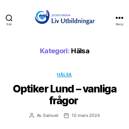
Sök
Meny
Jockes
Rädda
Liv
Utbildningar
Kategori:
Hälsa
Kategorier
HÄLSA
Optiker Lund – vanliga
frågor
Av
Samuel
10 mars 2024
Inläggsförfattare
Inläggsdatum