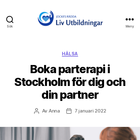
Sök
Meny
Jockes
Rädda
Liv
Utbildningar
Kategorier
HÄLSA
Boka parterapi i
Stockholm för dig och
din partner
Av
Anna
7 januari 2022
Inläggsförfattare
Inläggsdatum