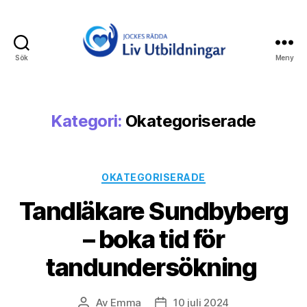
Sök
Meny
Jockes
Rädda
Liv
Utbildningar
Kategori:
Okategoriserade
Kategorier
OKATEGORISERADE
Tandläkare Sundbyberg
– boka tid för
tandundersökning
Av
Emma
10 juli 2024
Inläggsförfattare
Inläggsdatum