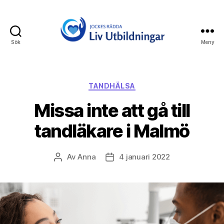
Sök
Meny
Jockes
Rädda
Liv
Utbildningar
Kategorier
TANDHÄLSA
Missa inte att gå till
tandläkare i Malmö
Av
Anna
4 januari 2022
Inläggsförfattare
Inläggsdatum